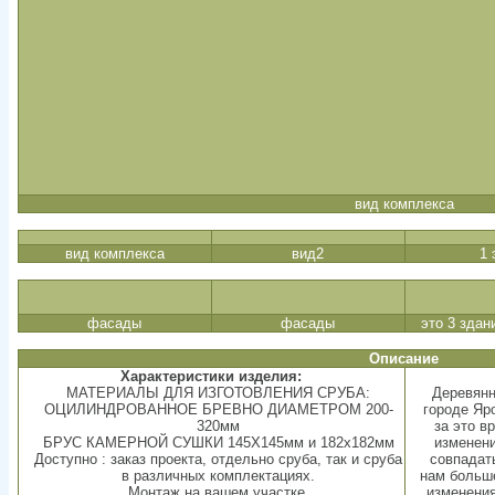
вид комплекса
вид комплекса
вид2
1 
фасады
фасады
это 3 здан
Описание
Характеристики изделия:
МАТЕРИАЛЫ ДЛЯ ИЗГОТОВЛЕНИЯ СРУБА:
Деревянн
ОЦИЛИНДРОВАННОЕ БРЕВНО ДИАМЕТРОМ 200-
городе Яр
320мм
за это в
БРУС КАМЕРНОЙ СУШКИ 145Х145мм и 182х182мм
изменени
Доступно : заказ проекта, отдельно сруба, так и сруба
совпадат
в различных комплектациях.
нам больш
Монтаж на вашем участке.
изменения